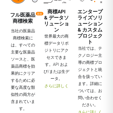
商標API
エンタープ
フル医薬品
新規
& データソ
ライズソリ
商標検索
リューショ
ューション
ン
& カスタム
当社の医薬品
プロジェク
世界最大の商
商標検索に
ト
標データリポ
は、すべての
当社では、テ
ジトリにアク
主要な医薬品
クノロジー主
セスできま
ソースと、医
導の商標プロ
す。API およ
薬品商標を効
ジェクトと統
び/または生デ
果的にクリア
合を扱ってい
ータ。
するために必
ます。詳細に
さらに詳しく
要な高度な類
ついては、お
似性の両方が
問い合わせく
含まれていま
ださい。
す。
さらに詳しく